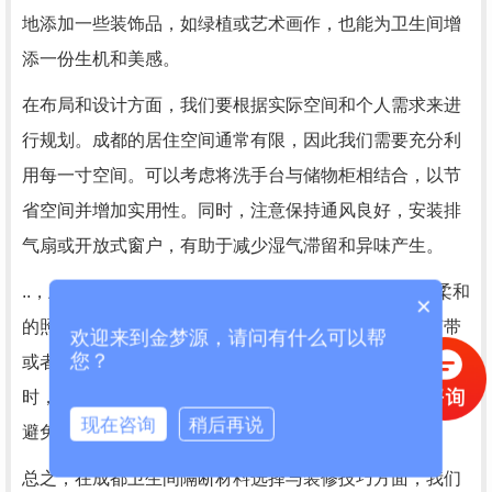
地添加一些装饰品，如绿植或艺术画作，也能为卫生间增
添一份生机和美感。
在布局和设计方面，我们要根据实际空间和个人需求来进
行规划。成都的居住空间通常有限，因此我们需要充分利
用每一寸空间。可以考虑将洗手台与储物柜相结合，以节
省空间并增加实用性。同时，注意保持通风良好，安装排
气扇或开放式窗户，有助于减少湿气滞留和异味产生。
..，卫生间的照明也是一个重要的考虑因素。选择明亮柔和
×
的照明方式，可以让卫生间更加温馨舒适。利用LED灯带
欢迎来到金梦源，请问有什么可以帮
您？
或者壁灯等照明装饰品，营造出柔和而宜人的氛围。同
时，合理安排照明位置，..整个空间都能得到均匀的照明，
现在咨询
稍后再说
避免阴暗角落的存在。
总之，在成都卫生间隔断材料选择与装修技巧方面，我们