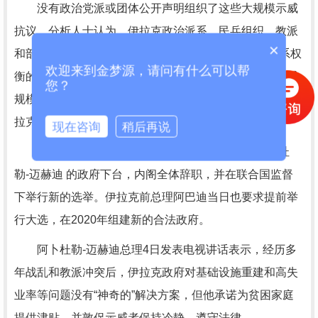
没有政治党派或团体公开声明组织了这些大规模示威
抗议。分析人士认为，伊拉克政治派系、民兵组织、教派
×
和部落势力强大，阿卜杜勒-迈赫迪上台就是各政治派系权
欢迎来到金梦源，请问有什么可以帮
衡的结果，本身没有强有力的政党支持。考虑到目前示威
您？
规模庞大，左右伊拉克政治走向的幕后推手频频施压，伊
拉克局势不确定性陡增。
现在咨询
稍后再说
伊拉克什叶派宗教*穆克塔达·萨德尔4日要求阿卜杜
勒-迈赫迪 的政府下台，内阁全体辞职，并在联合国监督
下举行新的选举。伊拉克前总理阿巴迪当日也要求提前举
行大选，在2020年组建新的合法政府。
阿卜杜勒-迈赫迪总理4日发表电视讲话表示，经历多
年战乱和教派冲突后，伊拉克政府对基础设施重建和高失
业率等问题没有“神奇的”解决方案，但他承诺为贫困家庭
提供津贴，并敦促示威者保持冷静、遵守法律。