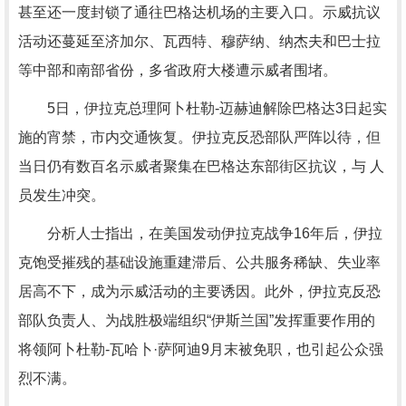
甚至还一度封锁了通往巴格达机场的主要入口。示威抗议
活动还蔓延至济加尔、瓦西特、穆萨纳、纳杰夫和巴士拉
等中部和南部省份，多省政府大楼遭示威者围堵。
5日，伊拉克总理阿卜杜勒-迈赫迪解除巴格达3日起实
施的宵禁，市内交通恢复。伊拉克反恐部队严阵以待，但
当日仍有数百名示威者聚集在巴格达东部街区抗议，与 人
员发生冲突。
分析人士指出，在美国发动伊拉克战争16年后，伊拉
克饱受摧残的基础设施重建滞后、公共服务稀缺、失业率
居高不下，成为示威活动的主要诱因。此外，伊拉克反恐
部队负责人、为战胜极端组织“伊斯兰国”发挥重要作用的
将领阿卜杜勒-瓦哈卜·萨阿迪9月末被免职，也引起公众强
烈不满。